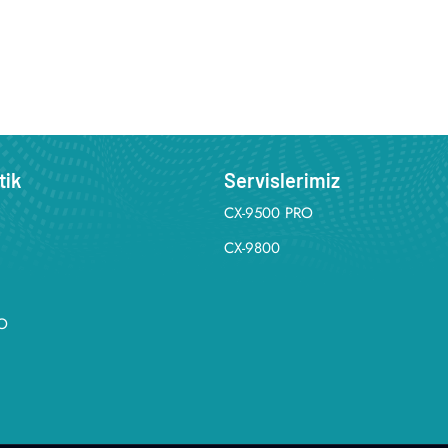
tik
Servislerimiz
CX-9500 PRO
CX-9800
O